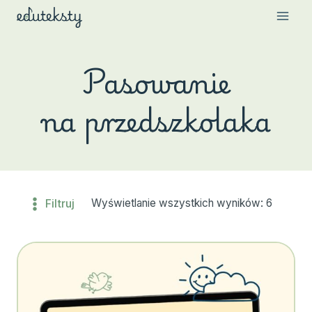
Przejdź
do
treści
Pasowanie
na przedszkolaka
Filtruj
Wyświetlanie wszystkich wyników: 6