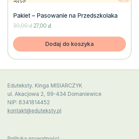
Pakiet – Pasowanie na Przedszkolaka
Pierwotna
Aktualna
30,00
zł
27,00
zł
cena
cena
wynosiła:
wynosi:
30,00 zł.
27,00 zł.
Dodaj do koszyka
Eduteksty. Kinga MISIARCZYK
ul. Akacjowa 2, 99-434 Domaniewice
NIP: 8341814452
kontakt@eduteksty.pl
Polityka prywatności