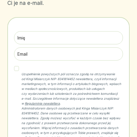
Ci je na e-mail.
Uzupełnienie powyższych pól oznacza zgodę na otrzymywanie
od Kingi Misiarczyk NIP: 8341814452 newslettera, czyli informacji
marketingowych, w tym informacji o artykułach blogowych, wpisach
w mediach społecznościowych, produktach lub usługach
czy wydarzeniach lub szkoleniach za pośrednictwem komunikacji
e-mail. Szczegółowe informacje dotyczące newslettera znajdziesz
w
Regulaminie newslettera
.
Administratorem danych osobowych jest Kinga Misiarczyk NIP:
8341814452. Dane osobowe są przetwarzane w celu wysyłki
newslettera. Zgodę możesz wycofać w każdym czasie bez wpływu
na zgodność z prawem przetwarzania dokonanego przed jej
wycofaniem. Więcej informacji o zasadach przetwarzania danych
osobowych, w tym o przysługujących Tobie prawach, znajduje się