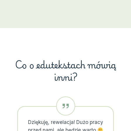
Co o edutekstach mówią
inni?
Dziękuję, rewelacja! Dużo pracy
przed nami, ale będzie warto