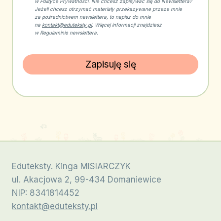
w Polityce Prywatności. Nie chcesz zapisywać się do Newslettera?
Jeżeli chcesz otrzymać materiały przekazywane przeze mnie
za pośrednictwem newslettera, to napisz do mnie
na
kontakt@eduteksty.pl
. Więcej informacji znajdziesz
w Regulaminie newslettera.
Zapisuję się
Eduteksty. Kinga MISIARCZYK
ul. Akacjowa 2, 99-434 Domaniewice
NIP: 8341814452
kontakt@eduteksty.pl