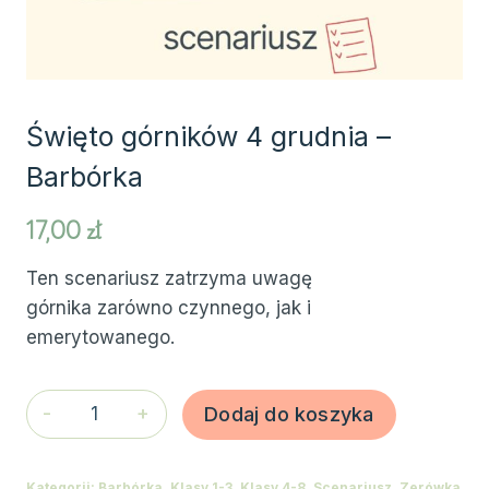
Święto górników 4 grudnia –
Barbórka
17,00
zł
Ten scenariusz zatrzyma uwagę
górnika zarówno czynnego, jak i
emerytowanego.
ilość
Dodaj do koszyka
Święto
górników
Kategorii:
Barbórka
,
Klasy 1-3
,
Klasy 4-8
,
Scenariusz
,
Zerówka