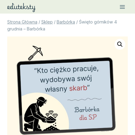
Przejdź
do
treści
Strona Główna
/
Sklep
/
Barbórka
/
Święto górników 4
grudnia – Barbórka