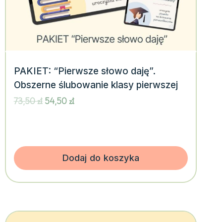
PAKIET: “Pierwsze słowo daję”.
Obszerne ślubowanie klasy pierwszej
Pierwotna
Aktualna
73,50
zł
54,50
zł
cena
cena
wynosiła:
wynosi:
73,50 zł.
54,50 zł.
Dodaj do koszyka