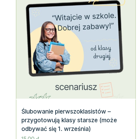
Ślubowanie pierwszoklasistów –
przygotowują klasy starsze (może
odbywać się 1. września)
15,00
zł