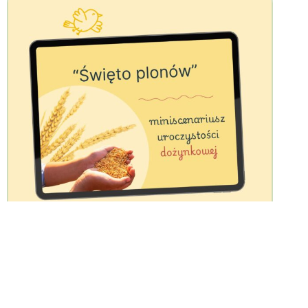
Scenariusz na dożynki “Święto
plonów”