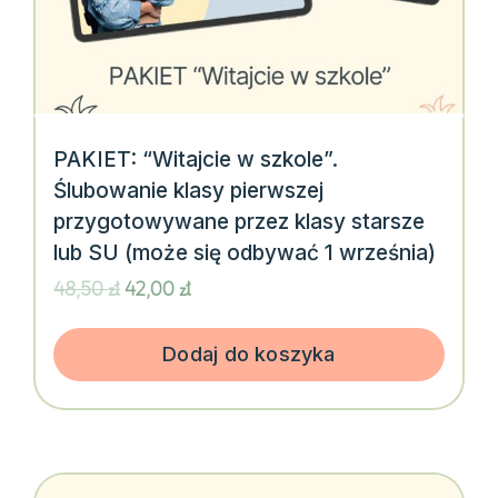
PAKIET: “Witajcie w szkole”.
Ślubowanie klasy pierwszej
przygotowywane przez klasy starsze
lub SU (może się odbywać 1 września)
Pierwotna
Aktualna
48,50
zł
42,00
zł
cena
cena
wynosiła:
wynosi:
48,50 zł.
42,00 zł.
Dodaj do koszyka