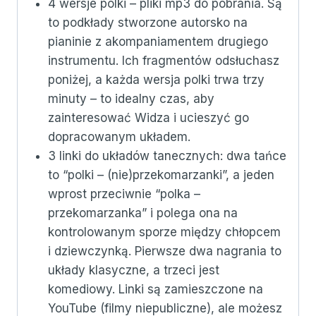
4 wersje polki – pliki mp3 do pobrania. Są
to podkłady stworzone autorsko na
pianinie z akompaniamentem drugiego
instrumentu. Ich fragmentów odsłuchasz
poniżej, a każda wersja polki trwa trzy
minuty – to idealny czas, aby
zainteresować Widza i ucieszyć go
dopracowanym układem.
3 linki do układów tanecznych: dwa tańce
to “polki – (nie)przekomarzanki”, a jeden
wprost przeciwnie “polka –
przekomarzanka” i polega ona na
kontrolowanym sporze między chłopcem
i dziewczynką. Pierwsze dwa nagrania to
układy klasyczne, a trzeci jest
komediowy. Linki są zamieszczone na
YouTube (filmy niepubliczne), ale możesz