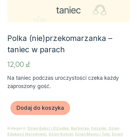
Polka (nie)przekomarzanka –
taniec w parach
12,00
zł
Na taniec podczas uroczystości czeka każdy
zaproszony gość.
ilość
Dodaj do koszyka
Polka
(nie)przekomarzanka
Kategorii:
Dzień Babci i Dziadka
,
Barbórka
,
Dożynki
,
Dzień
-
Edukacji Narodowej
,
Dzień Kobiet
,
Dzień Mamy i Taty
,
Dzień