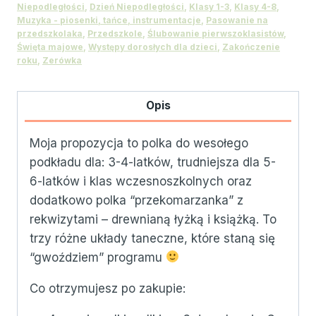
taniec
Niepodległości
,
Dzień Niepodległości
,
Klasy 1-3
,
Klasy 4-8
,
w
Muzyka - piosenki, tańce, instrumentacje
,
Pasowanie na
przedszkolaka
,
Przedszkole
,
Ślubowanie pierwszoklasistów
,
parach
Święta majowe
,
Występy dorosłych dla dzieci
,
Zakończenie
roku
,
Zerówka
Opis
Moja propozycja to polka do wesołego
podkładu dla: 3-4-latków, trudniejsza dla 5-
6-latków i klas wczesnoszkolnych oraz
dodatkowo polka “przekomarzanka” z
rekwizytami – drewnianą łyżką i książką. To
trzy różne układy taneczne, które staną się
“gwoździem” programu
Co otrzymujesz po zakupie: