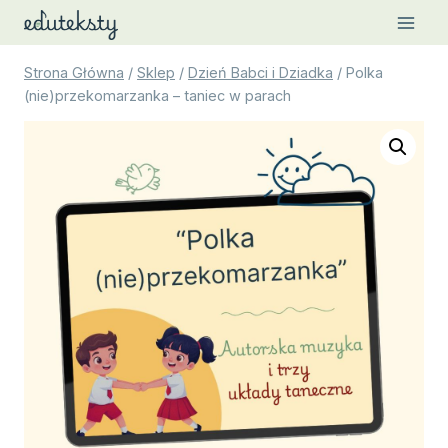
Przejdź
do
treści
Strona Główna
/
Sklep
/
Dzień Babci i Dziadka
/
Polka
(nie)przekomarzanka – taniec w parach