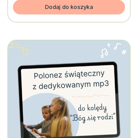
wynosiła:
wynosi:
30,00 zł.
27,00 zł.
Dodaj do koszyka