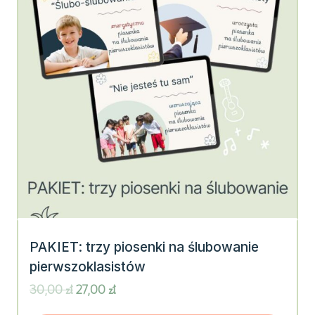
PAKIET: trzy piosenki na ślubowanie
pierwszoklasistów
Pierwotna
Aktualna
30,00
zł
27,00
zł
cena
cena