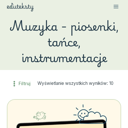
Przejdź
do
Muzyka - piosenki,
treści
tańce,
instrumentacje
Filtruj
Wyświetlanie wszystkich wyników: 10