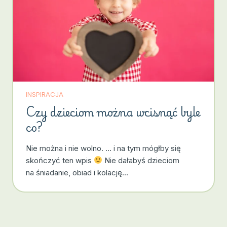
INSPIRACJA
Czy dzieciom można wcisnąć byle
co?
Nie można i nie wolno. … i na tym mógłby się
skończyć ten wpis
Nie dałabyś dzieciom
na śniadanie, obiad i kolację…