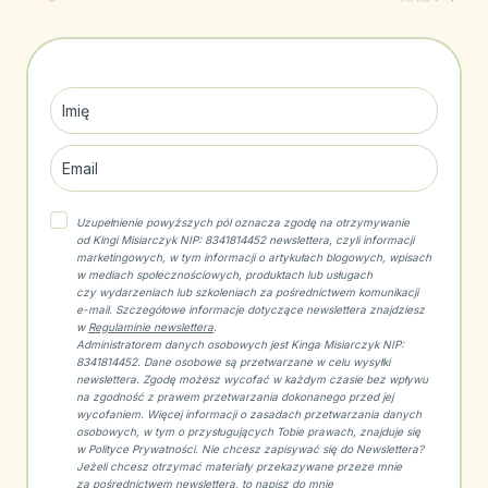
Uzupełnienie powyższych pól oznacza zgodę na otrzymywanie
od Kingi Misiarczyk NIP: 8341814452 newslettera, czyli informacji
marketingowych, w tym informacji o artykułach blogowych, wpisach
w mediach społecznościowych, produktach lub usługach
czy wydarzeniach lub szkoleniach za pośrednictwem komunikacji
e-mail. Szczegółowe informacje dotyczące newslettera znajdziesz
w
Regulaminie newslettera
.
Administratorem danych osobowych jest Kinga Misiarczyk NIP:
8341814452. Dane osobowe są przetwarzane w celu wysyłki
newslettera. Zgodę możesz wycofać w każdym czasie bez wpływu
na zgodność z prawem przetwarzania dokonanego przed jej
wycofaniem. Więcej informacji o zasadach przetwarzania danych
osobowych, w tym o przysługujących Tobie prawach, znajduje się
w Polityce Prywatności. Nie chcesz zapisywać się do Newslettera?
Jeżeli chcesz otrzymać materiały przekazywane przeze mnie
za pośrednictwem newslettera, to napisz do mnie