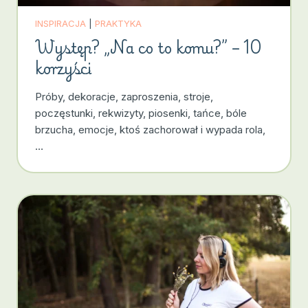
INSPIRACJA
|
PRAKTYKA
Występ? „Na co to komu?” – 10
korzyści
Próby, dekoracje, zaproszenia, stroje,
poczęstunki, rekwizyty, piosenki, tańce, bóle
brzucha, emocje, ktoś zachorował i wypada rola,
…