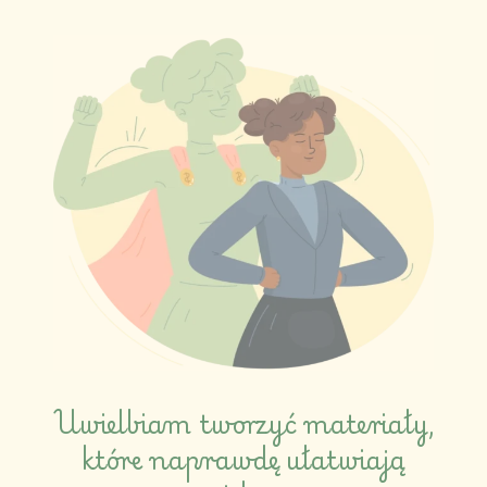
Uwielbiam tworzyć materiały,
które naprawdę ułatwiają