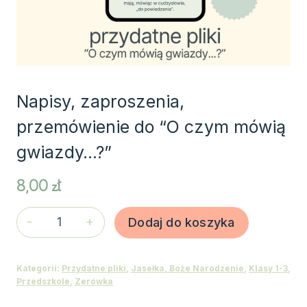
Napisy, zaproszenia,
przemówienie do “O czym mówią
gwiazdy…?”
8,00
zł
ilość
Dodaj do koszyka
Napisy,
zaproszenia,
Kategorii:
Przydatne pliki
,
Jasełka, Boże Narodzenie
,
Klasy 1-3
,
przemówienie
Przedszkole
,
Zerówka
do