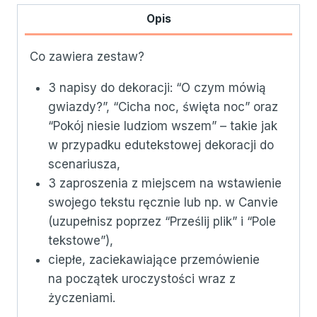
"O
Opis
czym
mówią
Co zawiera zestaw?
gwiazdy...?"
3 napisy do dekoracji: “O czym mówią
gwiazdy?”, “Cicha noc, święta noc” oraz
“Pokój niesie ludziom wszem” – takie jak
w przypadku edutekstowej dekoracji do
scenariusza,
3 zaproszenia z miejscem na wstawienie
swojego tekstu ręcznie lub np. w Canvie
(uzupełnisz poprzez “Prześlij plik” i “Pole
tekstowe”),
ciepłe, zaciekawiające przemówienie
na początek uroczystości wraz z
życzeniami.