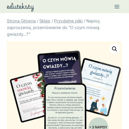
Przejdź
do
treści
Strona Główna
/
Sklep
/
Przydatne pliki
/
Napisy,
zaproszenia, przemówienie do “O czym mówią
gwiazdy…?”