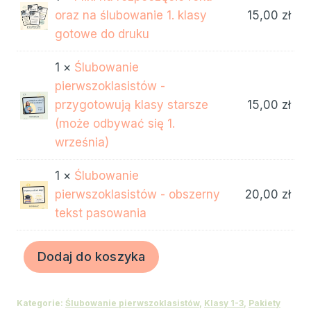
oraz na ślubowanie 1. klasy
15,00
zł
gotowe do druku
1 ×
Ślubowanie
pierwszoklasistów -
przygotowują klasy starsze
15,00
zł
(może odbywać się 1.
września)
1 ×
Ślubowanie
pierwszoklasistów - obszerny
20,00
zł
tekst pasowania
ilość
Dodaj do koszyka
PAKIET
na
Kategorie:
Ślubowanie pierwszoklasistów
,
Klasy 1-3
,
Pakiety
ślubowanie