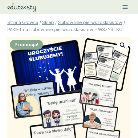
Przejdź
do
treści
Strona Główna
/
Sklep
/
Ślubowanie pierwszoklasistów
/
PAKIET na ślubowanie pierwszoklasistów – WSZYSTKO
Promocja!