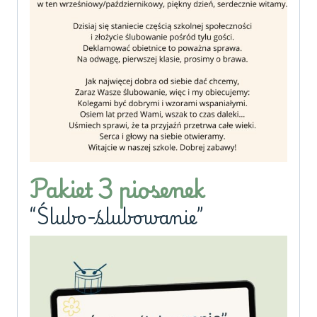
Pakiet 3 piosenek
“Ślubo-ślubowanie”