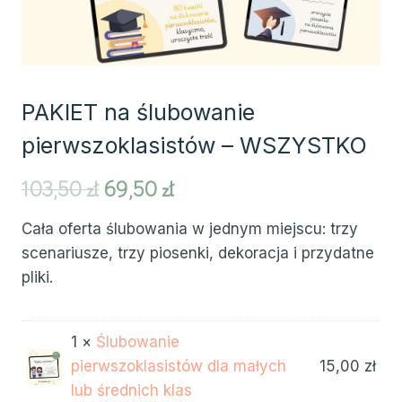
PAKIET na ślubowanie
pierwszoklasistów – WSZYSTKO
Pierwotna
Aktualna
103,50
zł
69,50
zł
cena
cena
Cała oferta ślubowania w jednym miejscu: trzy
wynosiła:
wynosi:
scenariusze, trzy piosenki, dekoracja i przydatne
103,50 zł.
69,50 zł.
pliki.
1 ×
Ślubowanie
pierwszoklasistów dla małych
15,00
zł
lub średnich klas