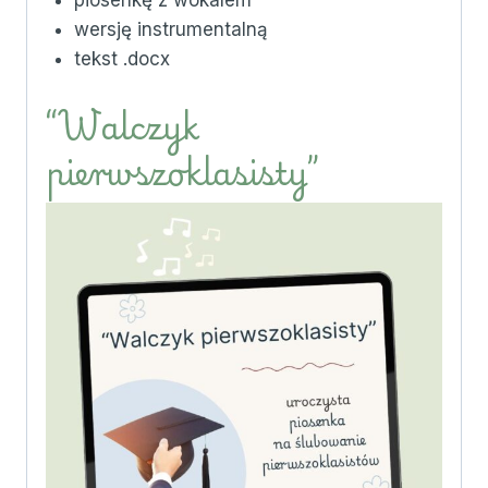
piosenkę z wokalem
wersję instrumentalną
tekst .docx
“Walczyk
pierwszoklasisty”