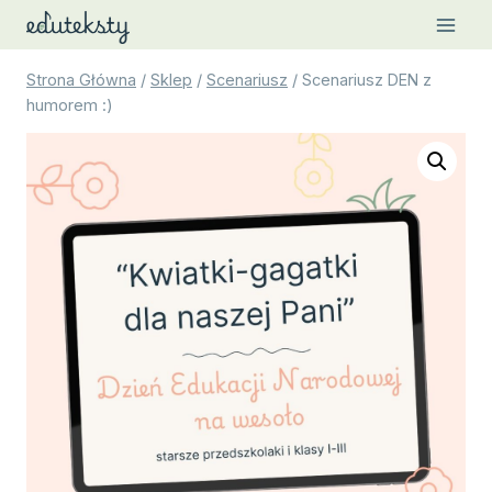
Przejdź
do
treści
Strona Główna
/
Sklep
/
Scenariusz
/
Scenariusz DEN z
humorem :)