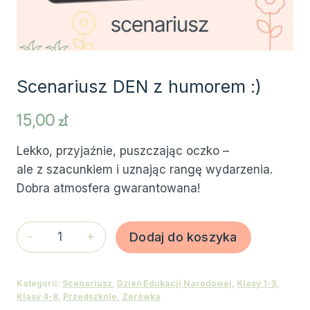
Scenariusz DEN z humorem :)
15,00
zł
Lekko, przyjaźnie, puszczając oczko –
ale z szacunkiem i uznając rangę wydarzenia.
Dobra atmosfera gwarantowana!
ilość
Dodaj do koszyka
Scenariusz
DEN
Kategorii:
Scenariusz
,
Dzień Edukacji Narodowej
,
Klasy 1-3
,
z
Klasy 4-8
,
Przedszkole
,
Zerówka
humorem